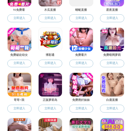
党委简介
日常党务
专项活动
党务公开
工会活动
离退休工作
党务公开
关于表彰 2021-2023 年度“优秀共产党员” “优秀党务工作者”和“先进基层党组织”的决定
关于公布成人小说 2022 年度组织生活创新案例获奖名单的通知
关于公布第二批党建工作“标杆二级党组织”和 “样板党支部”培育创建单位验收合格名单的通知
关于表彰2019-2021 年度“优秀共产党员” “优秀党务工作者”和“先进基层党组织”的决定
关于表彰2017－2019年度“先进基层党组织”“优秀共产党员标兵”“优秀党务工作者”和“优秀共产党员”的决定
2017-2019年度“先进党支部”和“优秀共产党员”推荐公示